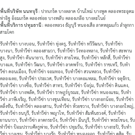
พื้นที่บริษัท นนทบุรี :
ปากเกร็ด บางตลาด บ้านใหม่ บางพูด คลองพระอุดม
ท่าอิฐ อ้อมเกร็ด คลองข่อย บางพลับ คลองเกลือ บางตะไนย์
พื้นที่บริการ ปทุมธานี :
คลองหลวง ธัญบุรี หนองเสือ ลาดหลุมแก้ว ลำลูกกา
สามโคก
รับทำวีซ่า บางบอน, รับทำวีซ่า ทุ่งครุ, รับทำวีซ่า ทวีวัฒนา, รับทำวีซ่า
บางนา, รับทำวีซ่า คลองสามวา, รับทำวีซ่า วังทองหลาง, รับทำวีซ่า สะพาน
สูง, รับทำวีซ่า คันนายาว, รับทำวีซ่า สายไหม, รับทำวีซ่า หลักสี่, รับทำวีซ่า
บางแค, รับทำวีซ่า วัฒนา, รับทำวีซ่า ลาดพร้าว, รับทำวีซ่า ราชเทวี, รับทำ
วีซ่า ดอนเมือง, รับทำวีซ่า จอมทอง, รับทำวีซ่า สวนหลวง, รับทำวีซ่า
คลองเตย, รับทำวีซ่า ประเวศ, รับทำวีซ่า บางคอแหลม, รับทำวีซ่า จตุจักร,
รับทำวีซ่า บางซื่อ, รับทำวีซ่า สาทร, รับทำวีซ่า บึงกุ่ม, รับทำวีซ่า ดินแดง,
รับทำวีซ่า บางพลัด, รับทำวีซ่า ราษฎร์บูรณะ, รับทำวีซ่า หนองแขม, รับทำ
วีซ่า ภาษีเจริญ, รับทำวีซ่า บางขุนเทียน, รับทำวีซ่า บางกอกน้อย, รับทำวีซ่า
ตลิ่งชัน, รับทำวีซ่า คลองสาน, รับทำวีซ่า ห้วยขวาง, รับทำวีซ่า บางกอกใหญ่,
รับทำวีซ่า ธนบุรี, รับทำวีซ่า พญาไท, รับทำวีซ่า สัมพันธวงศ์, รับทำวีซ่า
ยานนาวา, รับทำวีซ่า ลาดกระบัง, รับทำวีซ่า มีนบุรี, รับทำวีซ่า พระโขนง, รับ
ทำวีซ่า ป้อมปราบศัตรูพ่าย, รับทำวีซ่า ปทุมวัน, รับทำวีซ่า บางกะปิ, รับทำ
วีซ่า บางเขน, รับทำวีซ่า บางรัก, รับทำวีซ่า หนองจอก, รับทำวีซ่า ดุสิต, รับ