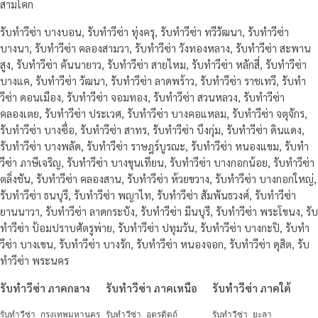
สามโคก
รับทำวีซ่า บางบอน, รับทำวีซ่า ทุ่งครุ, รับทำวีซ่า ทวีวัฒนา, รับทำวีซ่า
บางนา, รับทำวีซ่า คลองสามวา, รับทำวีซ่า วังทองหลาง, รับทำวีซ่า สะพาน
สูง, รับทำวีซ่า คันนายาว, รับทำวีซ่า สายไหม, รับทำวีซ่า หลักสี่, รับทำวีซ่า
บางแค, รับทำวีซ่า วัฒนา, รับทำวีซ่า ลาดพร้าว, รับทำวีซ่า ราชเทวี, รับทำ
วีซ่า ดอนเมือง, รับทำวีซ่า จอมทอง, รับทำวีซ่า สวนหลวง, รับทำวีซ่า
คลองเตย, รับทำวีซ่า ประเวศ, รับทำวีซ่า บางคอแหลม, รับทำวีซ่า จตุจักร,
รับทำวีซ่า บางซื่อ, รับทำวีซ่า สาทร, รับทำวีซ่า บึงกุ่ม, รับทำวีซ่า ดินแดง,
รับทำวีซ่า บางพลัด, รับทำวีซ่า ราษฎร์บูรณะ, รับทำวีซ่า หนองแขม, รับทำ
วีซ่า ภาษีเจริญ, รับทำวีซ่า บางขุนเทียน, รับทำวีซ่า บางกอกน้อย, รับทำวีซ่า
ตลิ่งชัน, รับทำวีซ่า คลองสาน, รับทำวีซ่า ห้วยขวาง, รับทำวีซ่า บางกอกใหญ่,
รับทำวีซ่า ธนบุรี, รับทำวีซ่า พญาไท, รับทำวีซ่า สัมพันธวงศ์, รับทำวีซ่า
ยานนาวา, รับทำวีซ่า ลาดกระบัง, รับทำวีซ่า มีนบุรี, รับทำวีซ่า พระโขนง, รับ
ทำวีซ่า ป้อมปราบศัตรูพ่าย, รับทำวีซ่า ปทุมวัน, รับทำวีซ่า บางกะปิ, รับทำ
วีซ่า บางเขน, รับทำวีซ่า บางรัก, รับทำวีซ่า หนองจอก, รับทำวีซ่า ดุสิต, รับ
ทำวีซ่า พระนคร
รับทำวีซ่า ภาคกลาง
รับทำวีซ่า ภาคเหนือ
รับทำวีซ่า ภาคใต้
รับทำวีซ่า กรุงเทพมหานคร
รับทำวีซ่า อุตรดิตถ์
รับทำวีซ่า ยะลา